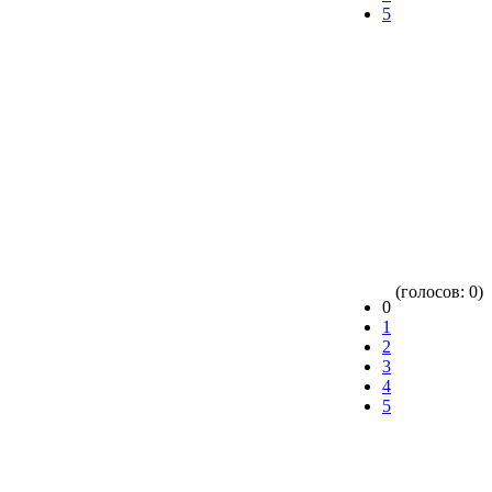
5
(голосов: 0)
0
1
2
3
4
5