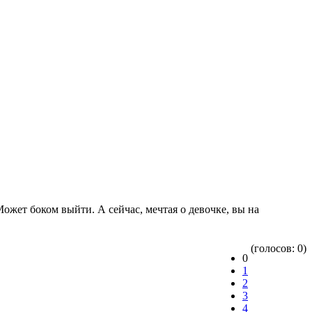
Может боком выйти. А сейчас, мечтая о девочке, вы на
(голосов: 0)
0
1
2
3
4