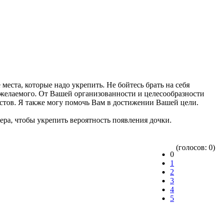
места, которые надо укрепить. Не бойтесь брать на себя
я желаемого. От Вашей организованности и целесообразности
листов. Я также могу помочь Вам в достижении Вашей цели.
ера, чтобы укрепить вероятность появления дочки.
(голосов: 0)
0
1
2
3
4
5