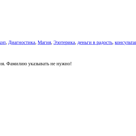
коп
,
Диагностика
,
Магия
,
Эзотерика
,
деньги в радость
,
консульта
ния. Фамилию указывать не нужно!