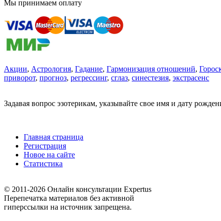
Мы принимаем оплату
Акции
,
Астрология
,
Гадание
,
Гармонизация отношений
,
Горос
приворот
,
прогноз
,
регрессинг
,
сглаз
,
синестезия
,
экстрасенс
Задавая вопрос эзотерикам, указывайте свое имя и дату рожде
Главная страница
Регистрация
Новое на сайте
Статистика
© 2011-2026 Онлайн консультации Expertus
Перепечатка материалов без активной
гиперссылки на источник запрещена.