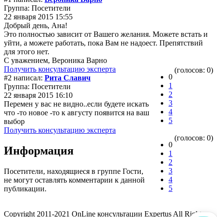
Группа: Посетители
22 января 2015 15:55
Добрый день, Ана!
Это полностью зависит от Вашего желания. Можете встать и
уйти, а можете работать, пока Вам не надоест. Препятствий
для этого нет.
С уважением, Вероника Варно
Получить консультацию эксперта
(голосов: 0)
0
#2 написал:
Рита Славич
1
Группа: Посетители
2
22 января 2015 16:10
3
Перемен у вас не видно..если будете искать
4
что -то новое -то к августу появится на ваш
5
выбор
Получить консультацию эксперта
(голосов: 0)
0
Информация
1
2
3
Посетители, находящиеся в группе
Гости
,
4
не могут оставлять комментарии к данной
5
публикации.
Copyright 2011-2021 OnLine консультации Expertus All Rights