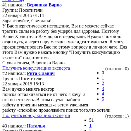
#1 написал:
Вероника Варно
Группа: Посетители
22 января 2015 01:14
Здравствуйте, Светлана!
У Вас энергетическое истощение, Вы не можете сейчас
тратить силы на работу без ущерба для здоровья. Поэтому
Ваши Хранители Вам дороги перекрыли. Нужно спокойно
отдохнуть, а через пару месяцев уже идти трудиться. Я могу
проконсультировать Вас по этому вопросу в личном чате. Для
этого Вам нужно нажать кнопку "Получить консультацию
эксперта" под ответом.
С уважением, Вероника Варно
Получить консультацию эксперта
(голосов: 0)
0
#2 написал:
Рита Славич
1
Группа: Посетители
2
22 января 2015 15:13
3
Вам нужно менять вектор
4
поиска.отталкиваться не от чего я хочу -а
5
от того что есть..В этом случае найдете
работу в течении месяца -а затем уже,имея
работу -спокойно продолжайте поиск того,что хотели
Получить консультацию эксперта
(голосов: 1)
51
1
#3 написал:
Наталья
2