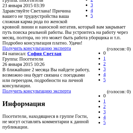
Группа: Посетители
3
23 января 2015 03:39
4
Здравствуйте Светлана! Причина
5
вашего не трудоустройства ваша
сложная карма рода по женской
кровной линии и наносной негатив, который вам закрывает
путь поиска реальной работы. Вы устроитесь на работу через
месяц, полтора, но это может быть работа уборщика и т.п.
Подробно консультация платно. Удачи!
Получить консультацию эксперта
(голосов: 0)
0
#4 написал:
София Светлая
1
Группа: Посетители
2
26 января 2015 10:26
3
В ближайшие 2 месяца Вы найдете работу,
4
возможно она будет связана с поездками
5
или переездом, подробности на личной
консультации.
Получить консультацию эксперта
(голосов: 0)
0
1
Информация
2
3
Посетители, находящиеся в группе
Гости
,
4
не могут оставлять комментарии к данной
5
публикации.