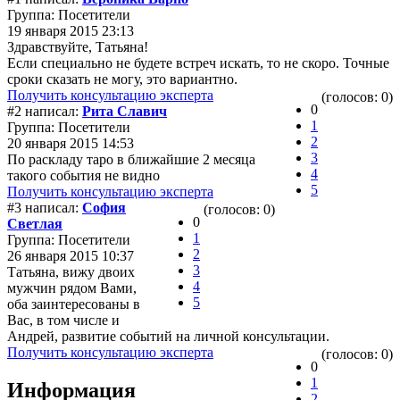
Группа: Посетители
19 января 2015 23:13
Здравствуйте, Татьяна!
Если специально не будете встреч искать, то не скоро. Точные
сроки сказать не могу, это вариантно.
Получить консультацию эксперта
(голосов: 0)
0
#2 написал:
Рита Славич
1
Группа: Посетители
2
20 января 2015 14:53
3
По раскладу таро в ближайшие 2 месяца
4
такого события не видно
5
Получить консультацию эксперта
#3 написал:
София
(голосов: 0)
0
Светлая
1
Группа: Посетители
2
26 января 2015 10:37
3
Татьяна, вижу двоих
4
мужчин рядом Вами,
5
оба заинтересованы в
Вас, в том числе и
Андрей, развитие событий на личной консультации.
Получить консультацию эксперта
(голосов: 0)
0
1
Информация
2