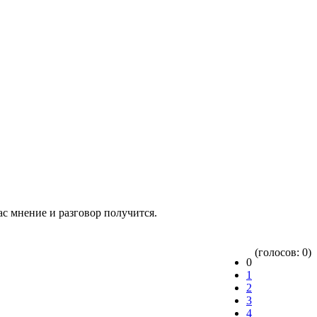
ас мнение и разговор получится.
(голосов: 0)
0
1
2
3
4