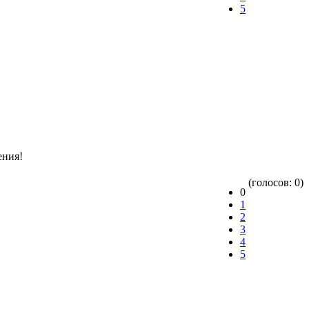
5
ения!
(голосов: 0)
0
1
2
3
4
5