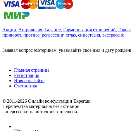
Акции
,
Астрология
,
Гадание
,
Гармонизация отношений
,
Горос
приворот
,
прогноз
,
регрессинг
,
сглаз
,
синестезия
,
экстрасенс
Задавая вопрос эзотерикам, указывайте свое имя и дату рожде
Главная страница
Регистрация
Новое на сайте
Статистика
© 2011-2026 Онлайн консультации Expertus
Перепечатка материалов без активной
гиперссылки на источник запрещена.