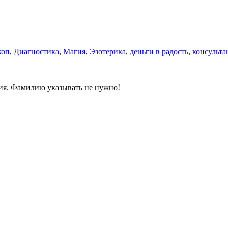
коп
,
Диагностика
,
Магия
,
Эзотерика
,
деньги в радость
,
консульта
ния. Фамилию указывать не нужно!