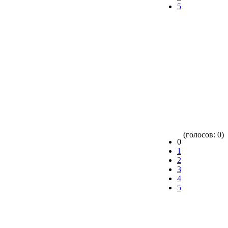
5
(голосов: 0)
0
1
2
3
4
5