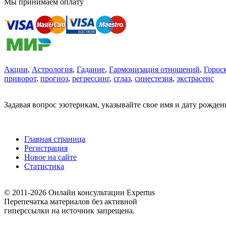
Мы принимаем оплату
Акции
,
Астрология
,
Гадание
,
Гармонизация отношений
,
Горос
приворот
,
прогноз
,
регрессинг
,
сглаз
,
синестезия
,
экстрасенс
Задавая вопрос эзотерикам, указывайте свое имя и дату рожде
Главная страница
Регистрация
Новое на сайте
Статистика
© 2011-2026 Онлайн консультации Expertus
Перепечатка материалов без активной
гиперссылки на источник запрещена.