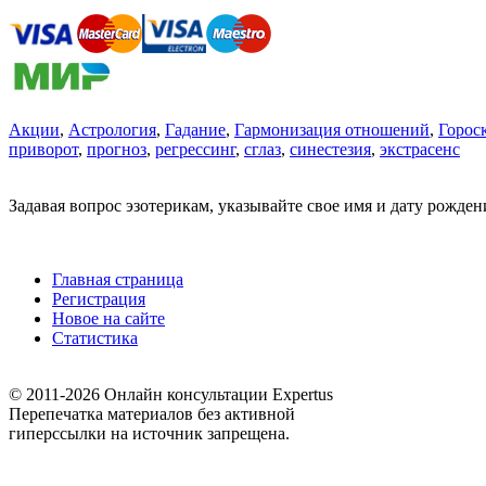
Акции
,
Астрология
,
Гадание
,
Гармонизация отношений
,
Горос
приворот
,
прогноз
,
регрессинг
,
сглаз
,
синестезия
,
экстрасенс
Задавая вопрос эзотерикам, указывайте свое имя и дату рожде
Главная страница
Регистрация
Новое на сайте
Статистика
© 2011-2026 Онлайн консультации Expertus
Перепечатка материалов без активной
гиперссылки на источник запрещена.