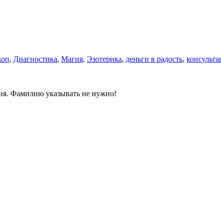
коп
,
Диагностика
,
Магия
,
Эзотерика
,
деньги в радость
,
консульта
ния. Фамилию указывать не нужно!