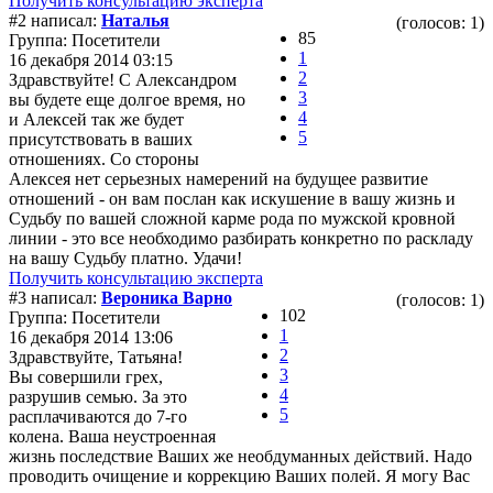
Получить консультацию эксперта
#2 написал:
Наталья
(голосов: 1)
85
Группа: Посетители
1
16 декабря 2014 03:15
2
Здравствуйте! С Александром
3
вы будете еще долгое время, но
4
и Алексей так же будет
5
присутствовать в ваших
отношениях. Со стороны
Алексея нет серьезных намерений на будущее развитие
отношений - он вам послан как искушение в вашу жизнь и
Судьбу по вашей сложной карме рода по мужской кровной
линии - это все необходимо разбирать конкретно по раскладу
на вашу Судьбу платно. Удачи!
Получить консультацию эксперта
#3 написал:
Вероника Варно
(голосов: 1)
102
Группа: Посетители
1
16 декабря 2014 13:06
2
Здравствуйте, Татьяна!
3
Вы совершили грех,
4
разрушив семью. За это
5
расплачиваются до 7-го
колена. Ваша неустроенная
жизнь последствие Ваших же необдуманных действий. Надо
проводить очищение и коррекцию Ваших полей. Я могу Вас