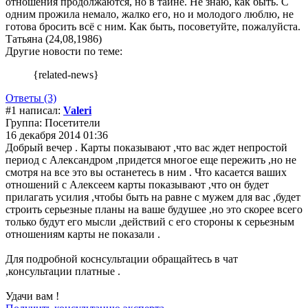
отношения продолжаются, но в тайне. Не знаю, как быть. С
одним прожила немало, жалко его, но и молодого люблю, не
готова бросить всё с ним. Как быть, посоветуйте, пожалуйста.
Татьяна (24,08,1986)
Другие новости по теме:
{related-news}
Ответы (3)
#1 написал:
Valeri
Группа: Посетители
16 декабря 2014 01:36
Добрый вечер . Карты показывают ,что вас ждет непростой
период с Александром ,придется многое еще пережить ,но не
смотря на все это вы останетесь в ним . Что касается ваших
отношений с Алексеем карты показывают ,что он будет
прилагать усилия ,чтобы быть на равне с мужем для вас ,будет
строить серьезные планы на ваше будушее ,но это скорее всего
только будут его мысли ,действий с его стороны к серьезным
отношениям карты не показали .
Для подробной коснсультации обращайтесь в чат
,консультации платные .
Удачи вам !