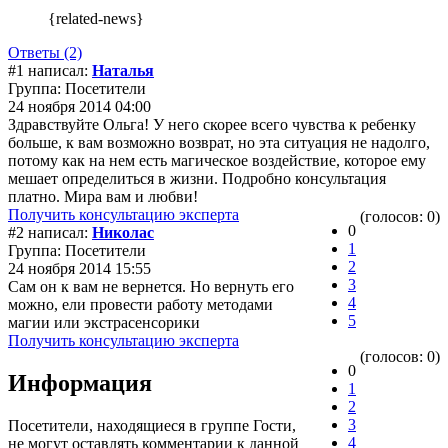
{related-news}
Ответы (2)
#1 написал:
Наталья
Группа: Посетители
24 ноября 2014 04:00
Здравствуйте Ольга! У него скорее всего чувства к ребенку
больше, к вам возможно возврат, но эта ситуация не надолго,
потому как на нем есть магическое воздействие, которое ему
мешает определиться в жизни. Подробно консультация
платно. Мира вам и любви!
Получить консультацию эксперта
(голосов: 0)
0
#2 написал:
Николас
1
Группа: Посетители
2
24 ноября 2014 15:55
3
Сам он к вам не вернется. Но вернуть его
4
можно, ели провести работу методами
5
магии или экстрасенсорики
Получить консультацию эксперта
(голосов: 0)
0
Информация
1
2
3
Посетители, находящиеся в группе
Гости
,
4
не могут оставлять комментарии к данной