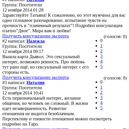
Группа: Посетители
12 ноября 2014 01:28
Здравствуйте Татьяна! К сожалению, но этот мужчина для вас
одно сплошное разочарование, испытание чувств на
прочность и "плачевный результат"! Подробно консультация
платно"Двое". Мира вам и любви!
Получить консультацию эксперта
(голосов: 0)
0
#2 написал:
Надежда
1
Группа: Посетители
2
12 ноября 2014 09:17
3
Вышла карта Дьявол. Это сексуальный
4
интерес, возможно ревность. Про любовь
5
тут рано ещё, но сексуальный интерес с его
стороны есть.
Получить консультацию эксперта
(голосов: 0)
0
#3 написал:
Наталия
1
Группа: Посетители
2
12 ноября 2014 10:41
3
Есть первоначальный интерес, желание
4
общения, но человек он сложный. В жизни
5
идет незавершенность. Развитие
отношения не видится безоблачным.
Перспективу и тонкости отношения можно посмотреть
подробно на Таро.