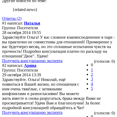
Другие новости по теме:
{related-news}
Ответы (2)
#1 написал:
Наталья
Группа: Посетители
28 октября 2014 19:55
Здравствуйте Ольга! У вас сложное взаимосоединение в паре -
вы практично не совместимы для отношений! Примирение у
вас будетчерез месяц, но это сплошные испытания чувств на
прочность! Подробно консультация платно по раскладу на
отношения"Двое". Удачи!
Получить консультацию эксперта
(голосов: 0)
0
#2 написал:
Арина
1
Группа: Посетители
2
29 октября 2014 13:39
3
Здравствуйте. Ольга! Николай, ещё
4
появиться в Вашей жизни, но отношения с
5
ним очень тяжёлые, с затяжными
конфликтами и разногласиями! Вы можете
жить вместе и снова разругаться, брака между Вами не
просматривается! Удачи Вам и благополучия! За более
подробной консультацией обращайтесь в Чат!
Получить консультацию эксперта
(голосов: 0)
0