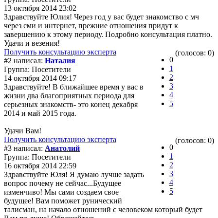
13 октября 2014 23:02
Здравствуйте Юлия! Через год у вас будет знакомство с мч
через сми и интернет, прежние отношения придут к
завершению к этому периоду. Подробно консультация платно.
Удачи и везения!
Получить консультацию эксперта
(голосов: 0)
0
#2 написал:
Наталия
1
Группа: Посетители
2
14 октября 2014 09:17
3
Здравствуйте! В ближайшее время у вас в
4
жизни два благоприятных периода для
5
серьезных знакомств- это конец декабря
2014 и май 2015 года.
Удачи Вам!
Получить консультацию эксперта
(голосов: 0)
0
#3 написал:
Анатолий
1
Группа: Посетители
2
16 октября 2014 22:59
3
Здравствуйте Юля! Я думаю лучше задать
4
вопрос почему не сейчас...Будущее
5
изменчиво! Мы сами создаем свое
будущее! Вам поможет рунический
талисман, на начало отношений с человеком который будет