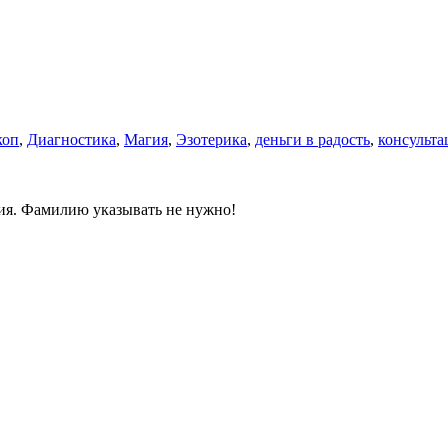
коп
,
Диагностика
,
Магия
,
Эзотерика
,
деньги в радость
,
консульта
ния. Фамилию указывать не нужно!