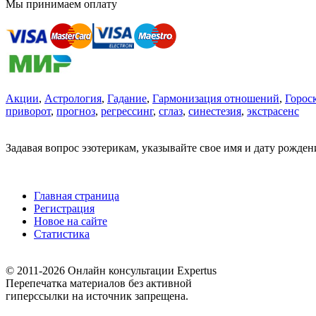
Мы принимаем оплату
Акции
,
Астрология
,
Гадание
,
Гармонизация отношений
,
Горос
приворот
,
прогноз
,
регрессинг
,
сглаз
,
синестезия
,
экстрасенс
Задавая вопрос эзотерикам, указывайте свое имя и дату рожде
Главная страница
Регистрация
Новое на сайте
Статистика
© 2011-2026 Онлайн консультации Expertus
Перепечатка материалов без активной
гиперссылки на источник запрещена.