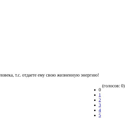
ловека, т.с. отдаете ему свою жизненную энергию!
(голосов: 0)
0
1
2
3
4
5