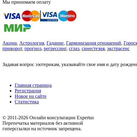
Мы принимаем оплату
Акции
,
Астрология
,
Гадание
,
Гармонизация отношений
,
Горос
приворот
,
прогноз
,
регрессинг
,
сглаз
,
синестезия
,
экстрасенс
Задавая вопрос эзотерикам, указывайте свое имя и дату рожде
Главная страница
Регистрация
Новое на сайте
Статистика
© 2011-2026 Онлайн консультации Expertus
Перепечатка материалов без активной
гиперссылки на источник запрещена.