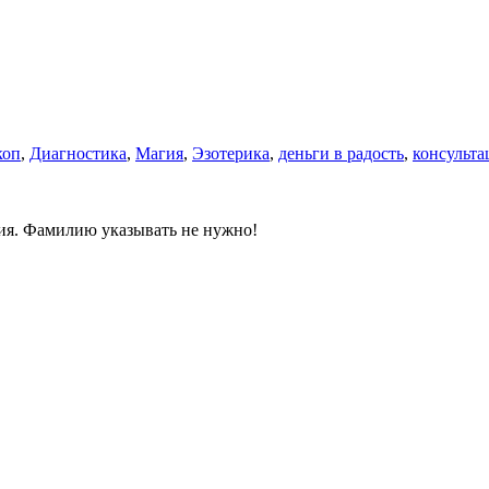
коп
,
Диагностика
,
Магия
,
Эзотерика
,
деньги в радость
,
консульта
ния. Фамилию указывать не нужно!