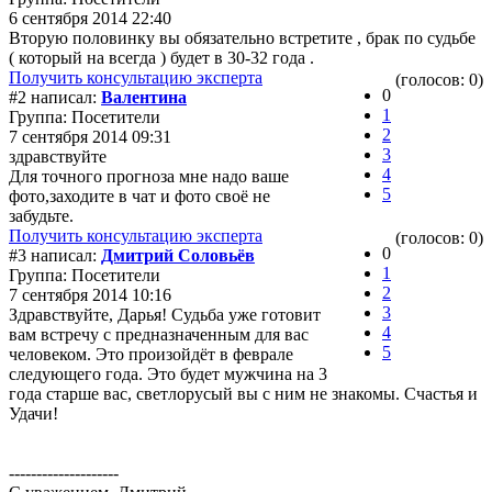
6 сентября 2014 22:40
Вторую половинку вы обязательно встретите , брак по судьбе
( который на всегда ) будет в 30-32 года .
Получить консультацию эксперта
(голосов: 0)
0
#2 написал:
Валентина
1
Группа: Посетители
2
7 сентября 2014 09:31
3
здравствуйте
4
Для точного прогноза мне надо ваше
5
фото,заходите в чат и фото своё не
забудьте.
Получить консультацию эксперта
(голосов: 0)
0
#3 написал:
Дмитрий Соловьёв
1
Группа: Посетители
2
7 сентября 2014 10:16
3
Здравствуйте, Дарья! Судьба уже готовит
4
вам встречу с предназначенным для вас
5
человеком. Это произойдёт в феврале
следующего года. Это будет мужчина на 3
года старше вас, светлорусый вы с ним не знакомы. Счастья и
Удачи!
--------------------