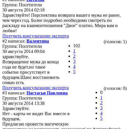
Группа: Посетители
30 августа 2014 02:18
Здравствуйте! Перспектива возврата вашего мужа не ранее,
чем через год. Более подробно необходимо смотреть по
раскладу на взаимоотношения "Двое" платно. Мира вам и
любви!
Получить консультацию эксперта
#2 написал:
Валентина
(голосов: 1)
102
Группа: Посетители
1
30 августа 2014 09:04
2
здравствуйте.
3
Возвращение мужа до конца
4
года не будет,но такое
5
событие присутствует в
будущем.Шанс восстановить
семью есть
Получить консультацию эксперта
(голосов: 0)
0
#3 написал:
Настасья Павловна
1
Группа: Посетители
2
30 августа 2014 13:38
3
Здравствуйте.
4
Нет - карты не видят Вас вместе в
5
будущем.
Предлагаю провести магическую