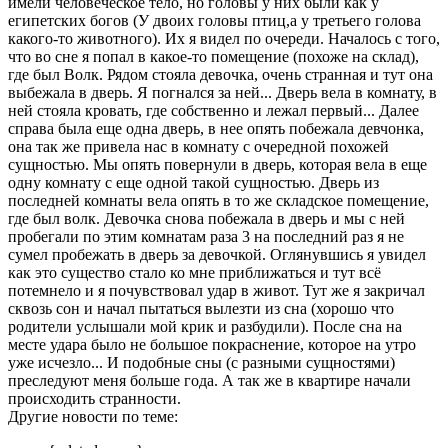
имели человеческое тело, но головы у них были как у
египетских богов (У двоих головы птиц,а у третьего голова
какого-то животного). Их я видел по очереди. Началось с того,
что во сне я попал в какое-то помещение (похоже на склад),
где был Волк. Рядом стояла девочка, очень странная и тут она
выбежала в дверь. Я погнался за ней... Дверь вела в комнату, в
ней стояла кровать, где собственно и лежал первый... Далее
справа была еще одна дверь, в нее опять побежала девчонка,
она так же привела нас в комнату с очередной похожей
сущностью. Мы опять повернули в дверь, которая вела в еще
одну комнату с еще одной такой сущностью. Дверь из
последней комнаты вела опять в то же складское помещение,
где был волк. Девочка снова побежала в дверь и мы с ней
пробегали по этим комнатам раза 3 на последний раз я не
сумел пробежать в дверь за девочкой. Оглянувшись я увидел
как это существо стало ко мне приближаться и тут всё
потемнело и я почувствовал удар в живот. Тут же я закричал
сквозь сон и начал пытаться вылезти из сна (хорошо что
родители услышали мой крик и разбудили). После сна на
месте удара было не большое покраснение, которое на утро
уже исчезло... И подобные сны (с разными сущностями)
преследуют меня больше года. А так же в квартире начали
происходить странности.
Другие новости по теме: