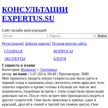
КОНСУЛЬТАЦИИ
EXPERTUS.SU
Сайт онлайн консультаций
Регистрация!
Забыли пароль?
Полная версия сайта.
ГЛАВНАЯ
ВОПРОСЫ
ЭКСПЕРТЫ
БЛОГИ
Сущность в плаще
Категория:
Вопросы
»
Эзотерика
автор:
no name
| 5-07-2014, 00:49 | Просмотров: 3080
Мне пришлось увидеть некую сущность,она была одета в
черный плащ и капюшон,лицо светилось очень ярко,мое тело
охватил паралич и кроме головы я больше ни чем не мог
пошевелить, подобные встречи с этим существом происходят
довольно часто. После этих встреч мне приходилось видеть и
других сущностей. Они были замотаны в тряпки, один в
красный, другой в синий и третий (не помню цвета). Они