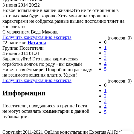
3 июня 2014 20:22
Новое испытание в вашей жизни.Это не те отношения в
которых вам будет хорошо.Хотя мужчина хорош,но
характерами не сойдется,разные вы.вас постоянно тянет на
конфликты.
С уважением Веда Макошь
Получить консультацию эксперта
(голосов: 0)
0
#2 написал:
Наталья
1
Группа: Посетители
2
4 июня 2014 01:21
3
Здравствуйте! Это ваша кармическая
4
отработка долгов по роду - вы каждый
5
живет в своём мире! Подробно по раскладу
на взаимоотношения платно. Удачи!
Получить консультацию эксперта
(голосов: 0)
0
1
Информация
2
3
Посетители, находящиеся в группе
Гости
,
4
не могут оставлять комментарии к данной
5
публикации.
Copyright 2011-2021 OnLine консультации Expertus All Rights