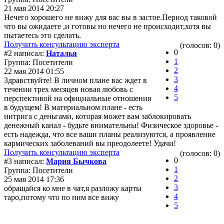
21 мая 2014 20:27
Нечего хорошего не вижу для вас вы в застое.Период таковой
что вы ожидаете ,и готовы но нечего не происходит,хотя вы
пытаетесь это сделать.
Получить консультацию эксперта
(голосов: 0)
0
#2 написал:
Наталья
1
Группа: Посетители
2
22 мая 2014 01:55
3
Здравствуйте! В личном плане вас ждет в
4
течении трех месяцев новая любовь с
5
перспективой на официальные отношения
в будущем! В материальном плане - есть
интрига с деньгами, которая может вам заблокировать
денежный канал - будьте внимательны! Физическое здоровье -
есть надежда, что все ваши планы реализуются, а проявление
кармических заболеваний вы преодолеете! Удачи!
Получить консультацию эксперта
(голосов: 0)
0
#3 написал:
Мария Бычкова
1
Группа: Посетители
2
25 мая 2014 17:36
3
обращайся ко мне в чат,я разложу карты
4
таро,потому что по ним все вижу
5