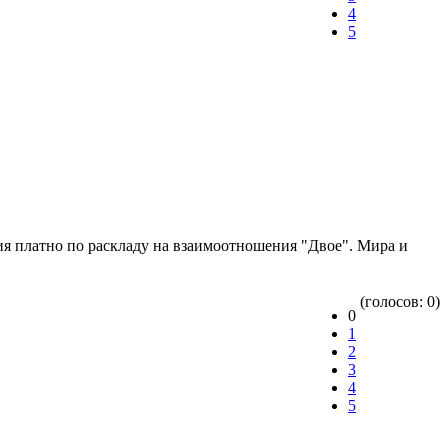
4
5
ия платно по раскладу на взаимоотношения "Двое". Мира и
(голосов: 0)
0
1
2
3
4
5