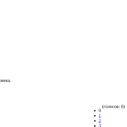
овека.
(голосов: 0)
0
1
2
3