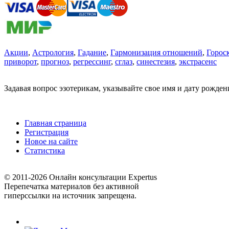
Акции
,
Астрология
,
Гадание
,
Гармонизация отношений
,
Горос
приворот
,
прогноз
,
регрессинг
,
сглаз
,
синестезия
,
экстрасенс
Задавая вопрос эзотерикам, указывайте свое имя и дату рожде
Главная страница
Регистрация
Новое на сайте
Статистика
© 2011-2026 Онлайн консультации Expertus
Перепечатка материалов без активной
гиперссылки на источник запрещена.