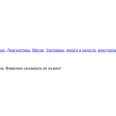
коп
,
Диагностика
,
Магия
,
Эзотерика
,
деньги в радость
,
консульта
ния. Фамилию указывать не нужно!