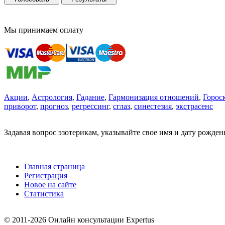
Мы принимаем оплату
Акции
,
Астрология
,
Гадание
,
Гармонизация отношений
,
Горос
приворот
,
прогноз
,
регрессинг
,
сглаз
,
синестезия
,
экстрасенс
Задавая вопрос эзотерикам, указывайте свое имя и дату рожде
Главная страница
Регистрация
Новое на сайте
Статистика
© 2011-2026 Онлайн консультации Expertus