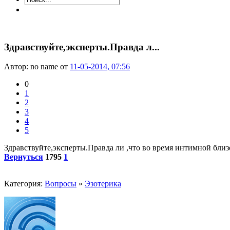
Здравствуйте,эксперты.Правда л...
Автор: no name от
11-05-2014, 07:56
0
1
2
3
4
5
Здравствуйте,эксперты.Правда ли ,что во время интимной бли
Вернуться
1795
1
Категория:
Вопросы
»
Эзотерика