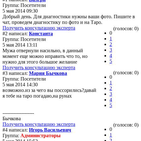
Группа: Посетители
5 мая 2014 09:30
Добрый день. Для диагностики нужны ваши фото. Пишите в
чат, проведем диагностику по фото и на Таро.
Получить консультацию эксперта
(голосов: 0)
0
#2 написал:
Константа
1
Группа: Посетители
2
5 мая 2014 13:11
3
Мужа отвернули насильно, в данный
4
момент еще можно иправить что то, но
5
нужно для этого большое желание
Получить консультацию эксперта
(голосов: 0)
#3 написал:
Мария Бычкова
0
Группа: Посетители
1
5 мая 2014 14:30
2
возможно.из за чего вы поссорились?давай
3
я тебе на таро погадаю,на рунах
4
5
--------------------
Бычкова
Получить консультацию эксперта
(голосов: 0)
0
#4 написал:
Игорь Васильевич
1
Группа:
Администраторы
2