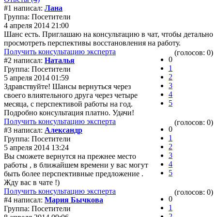
#1 написал:
Лана
Группа: Посетители
4 апреля 2014 21:00
Шанс есть. Приглашаю на консультацию в чат, чтобы детально
просмотреть перспективы восстановления на работу.
Получить консультацию эксперта
(голосов: 0)
0
#2 написал:
Наталья
1
Группа: Посетители
2
5 апреля 2014 01:59
3
Здравствуйте! Шансы вернуться через
4
своего влиятельного друга через четыре
5
месяца, с перспективой работы на год.
Подробно консультация платно. Удачи!
Получить консультацию эксперта
(голосов: 0)
0
#3 написал:
Александр
1
Группа: Посетители
2
5 апреля 2014 13:24
3
Вы сможете вернутся на прежнее место
4
работы , в ближайшем времени у вас могут
5
быть более перспективные предложение .
Жду вас в чате !)
Получить консультацию эксперта
(голосов: 0)
0
#4 написал:
Мария Бычкова
1
Группа: Посетители
2