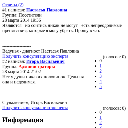
Ответы (2)
#1 написал:
Настасья Павловна
Группа: Посетители
28 марта 2014 19:36
Являются - но сойтись никак не могут - есть непреодолимые
препятствия, которые я могу убрать. Прошу в чат.
--------------------
Ведунья - диагност Настасья Павловна
Получить консультацию эксперта
(голосов: 0)
0
#2 написал:
Игорь Васильевич
1
Группа:
Администраторы
2
28 марта 2014 21:02
3
Нет у души никаких половинок. Цельная
4
она и неделимая.
5
--------------------
С уважением, Игорь Васильевич
Получить консультацию эксперта
(голосов: 0)
0
1
Информация
2
3