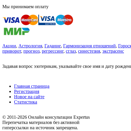
Мы принимаем оплату
Акции
,
Астрология
,
Гадание
,
Гармонизация отношений
,
Горос
приворот
,
прогноз
,
регрессинг
,
сглаз
,
синестезия
,
экстрасенс
Задавая вопрос эзотерикам, указывайте свое имя и дату рожде
Главная страница
Регистрация
Новое на сайте
Статистика
© 2011-2026 Онлайн консультации Expertus
Перепечатка материалов без активной
гиперссылки на источник запрещена.