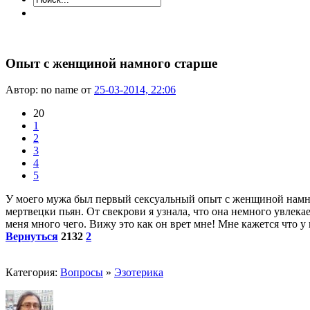
Опыт с женщиной намного старше
Автор: no name от
25-03-2014, 22:06
20
1
2
3
4
5
У моего мужа был первый сексуальный опыт с женщиной намног
мертвецки пьян. От свекрови я узнала, что она немного увлека
меня много чего. Вижу это как он врет мне! Мне кажется что 
Вернуться
2132
2
Категория:
Вопросы
»
Эзотерика