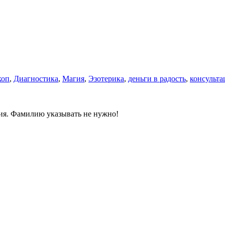
коп
,
Диагностика
,
Магия
,
Эзотерика
,
деньги в радость
,
консульта
ния. Фамилию указывать не нужно!