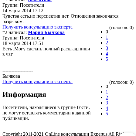
Группа: Посетители
14 марта 2014 17:12
Чувства есть,но перспектив нет. Отношения закончатся
разрывом.
Получить консультацию эксперта
(голосов: 0)
0
#2 написал:
Мария Бычкова
1
Группа: Посетители
2
18 марта 2014 17:51
3
Есть .Могу сделать полный расклад,пиши
4
в чат
5
--------------------
Бычкова
Получить консультацию эксперта
(голосов: 0)
0
1
Информация
2
3
Посетители, находящиеся в группе
Гости
,
4
не могут оставлять комментарии к данной
5
публикации.
Copyright 2011-2021 OnLine консультации Expertus All Rights