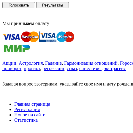
Голосовать
Результаты
Мы принимаем оплату
Акции
,
Астрология
,
Гадание
,
Гармонизация отношений
,
Горос
приворот
,
прогноз
,
регрессинг
,
сглаз
,
синестезия
,
экстрасенс
Задавая вопрос эзотерикам, указывайте свое имя и дату рожде
Главная страница
Регистрация
Новое на сайте
Статистика