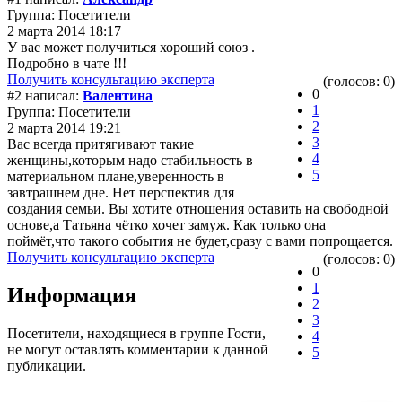
Группа: Посетители
2 марта 2014 18:17
У вас может получиться хороший союз .
Подробно в чате !!!
Получить консультацию эксперта
(голосов: 0)
0
#2 написал:
Валентина
1
Группа: Посетители
2
2 марта 2014 19:21
3
Вас всегда притягивают такие
4
женщины,которым надо стабильность в
5
материальном плане,уверенность в
завтрашнем дне. Нет перспектив для
создания семьи. Вы хотите отношения оставить на свободной
основе,а Татьяна чётко хочет замуж. Как только она
поймёт,что такого события не будет,сразу с вами попрощается.
Получить консультацию эксперта
(голосов: 0)
0
1
Информация
2
3
Посетители, находящиеся в группе
Гости
,
4
не могут оставлять комментарии к данной
5
публикации.