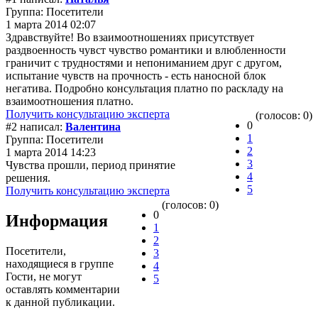
Группа: Посетители
1 марта 2014 02:07
Здравствуйте! Во взаимоотношениях присутствует
раздвоенность чувст чувство романтики и влюбленности
граничит с трудностями и непониманием друг с другом,
испытание чувств на прочность - есть наносной блок
негатива. Подробно консультация платно по раскладу на
взаимоотношения платно.
Получить консультацию эксперта
(голосов: 0)
0
#2 написал:
Валентина
1
Группа: Посетители
2
1 марта 2014 14:23
3
Чувства прошли, период принятие
4
решения.
5
Получить консультацию эксперта
(голосов: 0)
0
Информация
1
2
Посетители,
3
находящиеся в группе
4
Гости
, не могут
5
оставлять комментарии
к данной публикации.