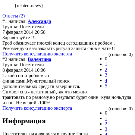
{related-news}
Ответы (2)
#1 написал:
Александр
Группа: Посетители
7 февраля 2014 20:58
Здравствуйте !!!
Гроб обазночает плохой конец сегодняшних проблем .
Рекомендую вам заказать ритуал Защита снов в чате !!
Получить консультацию эксперта
(голосов: 0)
0
#2 написал:
Валентина
1
Группа: Посетители
2
8 февраля 2014 10:06
3
Такой сон -проблемы с
4
финансами.Мучительный поиск
5
дополнительных средств завершится.
Символ сна - негативный,так что можно
трактовать по разному,но результат будет один -куда ночь,туда
и сон. Не вещий -100%
Получить консультацию эксперта
(голосов: 0)
0
1
Информация
2
3
Посетители, находящиеся в группе
Гости
,
4