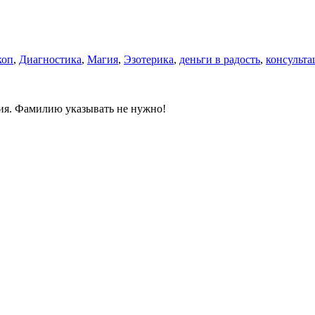
коп
,
Диагностика
,
Магия
,
Эзотерика
,
деньги в радость
,
консульта
ния. Фамилию указывать не нужно!