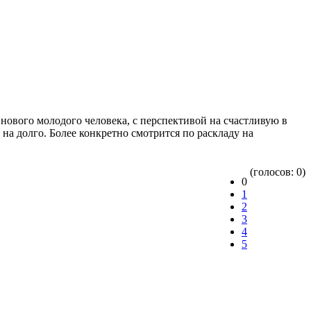
нового молодого человека, с перспективой на счастливую в
а долго. Более конкретно смотрится по раскладу на
(голосов: 0)
0
1
2
3
4
5