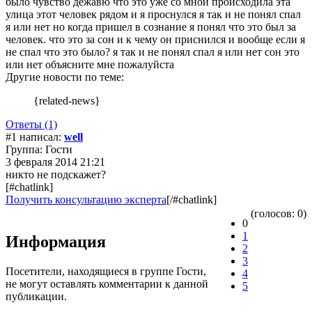
было чувство дежавю что это уже со мной происходила эта
улица этот человек рядом и я проснулся я так и не понял спал
я или нет но когда пришел в сознание я понял что это был за
человек. что это за сон и к чему он приснился и вообще если я
не спал что это было? я так и не понял спал я или нет сон это
или нет объясните мне пожалуйста
Другие новости по теме:
{related-news}
Ответы (1)
#1 написал:
well
Группа: Гости
3 февраля 2014 21:21
никто не подскажет?
[#chatlink]
Получить консультацию эксперта
[/#chatlink]
(голосов: 0)
0
1
Информация
2
3
Посетители, находящиеся в группе
Гости
,
4
не могут оставлять комментарии к данной
5
публикации.