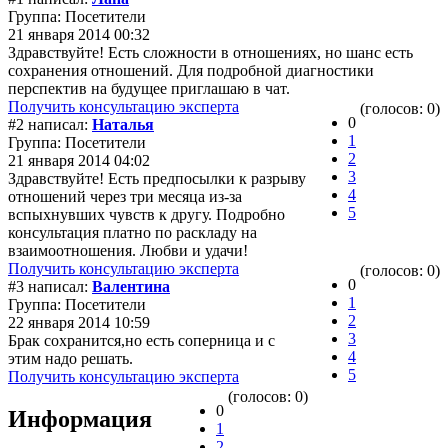
Группа: Посетители
21 января 2014 00:32
Здравствуйте! Есть сложности в отношениях, но шанс есть
сохранения отношений. Для подробной диагностики
перспектив на будущее приглашаю в чат.
Получить консультацию эксперта
(голосов: 0)
0
#2 написал:
Наталья
1
Группа: Посетители
2
21 января 2014 04:02
3
Здравствуйте! Есть предпосылки к разрыву
4
отношений через три месяца из-за
5
вспыхнувших чувств к другу. Подробно
консультация платно по раскладу на
взаимоотношения. Любви и удачи!
Получить консультацию эксперта
(голосов: 0)
0
#3 написал:
Валентина
1
Группа: Посетители
2
22 января 2014 10:59
3
Брак сохранится,но есть соперница и с
4
этим надо решать.
5
Получить консультацию эксперта
(голосов: 0)
0
Информация
1
2