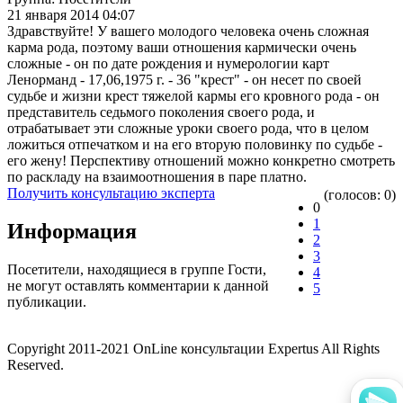
21 января 2014 04:07
Здравствуйте! У вашего молодого человека очень сложная
карма рода, поэтому ваши отношения кармически очень
сложные - он по дате рождения и нумерологии карт
Ленорманд - 17,06,1975 г. - 36 "крест" - он несет по своей
судьбе и жизни крест тяжелой кармы его кровного рода - он
представитель седьмого поколения своего рода, и
отрабатывает эти сложные уроки своего рода, что в целом
ложиться отпечатком и на его вторую половинку по судьбе -
его жену! Перспективу отношений можно конкретно смотреть
по раскладу на взаимоотношения в паре платно.
Получить консультацию эксперта
(голосов: 0)
0
1
Информация
2
3
Посетители, находящиеся в группе
Гости
,
4
не могут оставлять комментарии к данной
5
публикации.
Copyright 2011-2021 OnLine консультации Expertus All Rights
Reserved.