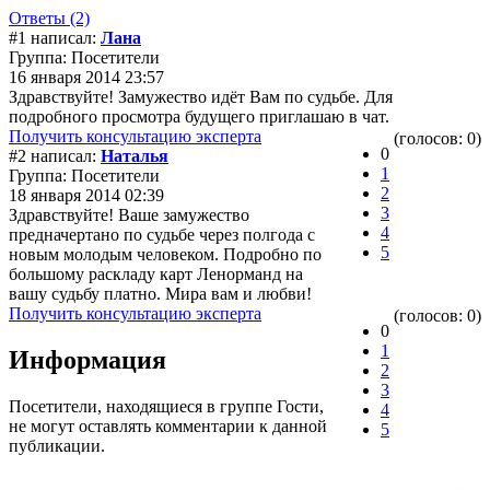
Ответы (2)
#1 написал:
Лана
Группа: Посетители
16 января 2014 23:57
Здравствуйте! Замужество идёт Вам по судьбе. Для
подробного просмотра будущего приглашаю в чат.
Получить консультацию эксперта
(голосов: 0)
0
#2 написал:
Наталья
1
Группа: Посетители
2
18 января 2014 02:39
3
Здравствуйте! Ваше замужество
4
предначертано по судьбе через полгода с
5
новым молодым человеком. Подробно по
большому раскладу карт Ленорманд на
вашу судьбу платно. Мира вам и любви!
Получить консультацию эксперта
(голосов: 0)
0
1
Информация
2
3
Посетители, находящиеся в группе
Гости
,
4
не могут оставлять комментарии к данной
5
публикации.