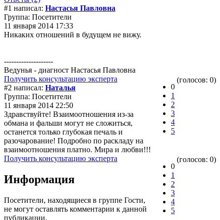
#1 написал:
Настасья Павловна
Группа: Посетители
11 января 2014 17:33
Никаких отношений в будущем не вижу.
--------------------
Ведунья - диагност Настасья Павловна
Получить консультацию эксперта
(голосов: 0)
0
#2 написал:
Наталья
1
Группа: Посетители
2
11 января 2014 22:50
3
Здравствуйте! Взаимоотношения из-за
4
обмана и фальши могут не сложиться,
5
останется только глубокая печаль и
разочарование! Подробно по раскладу на
взаимоотношения платно. Мира и любви!!!
Получить консультацию эксперта
(голосов: 0)
0
1
Информация
2
3
Посетители, находящиеся в группе
Гости
,
4
не могут оставлять комментарии к данной
5
публикации.