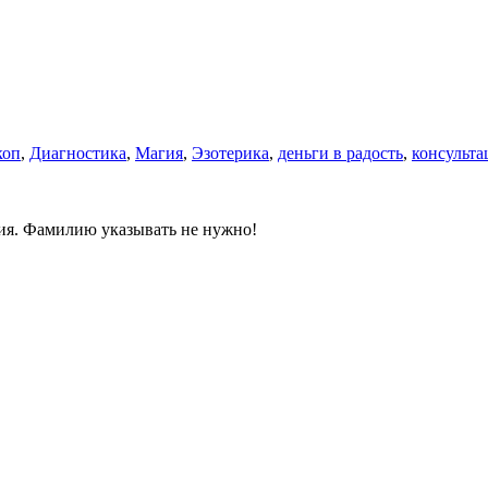
коп
,
Диагностика
,
Магия
,
Эзотерика
,
деньги в радость
,
консульта
ния. Фамилию указывать не нужно!