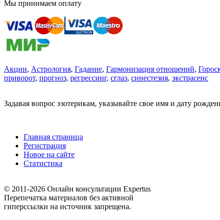
Мы принимаем оплату
Акции
,
Астрология
,
Гадание
,
Гармонизация отношений
,
Горос
приворот
,
прогноз
,
регрессинг
,
сглаз
,
синестезия
,
экстрасенс
Задавая вопрос эзотерикам, указывайте свое имя и дату рожде
Главная страница
Регистрация
Новое на сайте
Статистика
© 2011-2026 Онлайн консультации Expertus
Перепечатка материалов без активной
гиперссылки на источник запрещена.