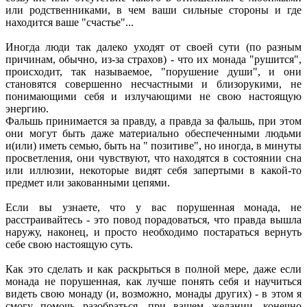
или родственниками, в чем ваши сильные стороны и где
находится ваше "счастье"...
Иногда люди так далеко уходят от своей сути (по разным
причинам, обычно, из-за страхов) - что их монада "рушится",
происходит, так называемое, "порушение души", и они
становятся совершенно несчастными и близорукими, не
понимающими себя и излучающими не свою настоящую
энергию.
Фальшь принимается за правду, а правда за фальшь, при этом
они могут быть даже материально обеспеченными людьми
и(или) иметь семью, быть на " позитиве", но иногда, в минуты
просветления, они чувствуют, что находятся в состоянии сна
или иллюзии, некоторые видят себя запертыми в какой-то
предмет или закованными цепями.
Если вы узнаете, что у вас порушенная монада, не
расстраивайтесь - это повод порадоваться, что правда вышла
наружу, наконец, и просто необходимо постараться вернуть
себе свою настоящую суть.
Как это сделать и как раскрыться в полной мере, даже если
монада не порушенная, как лучше понять себя и научиться
видеть свою монаду (и, возможно, монады других) - в этом я
смогу помочь разобраться ,при вашем желании, конечно