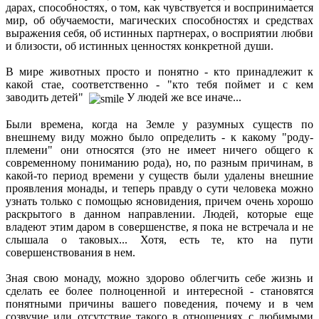
дарах, способностях, о том, как чувствуется и воспринимается
мир, об обучаемости, магических способностях и средствах
выражения себя, об истинных партнерах, о восприятии любви
и близости, об истинных ценностях конкретной души.
В мире животных просто и понятно - кто принадлежит к
какой стае, соответственно - "кто тебя поймет и с кем
заводить детей"
У людей же все иначе...
Были времена, когда на Земле у разумных существ по
внешнему виду можно было определить - к какому "роду-
племени" они относятся (это не имеет ничего общего к
современному пониманию рода), но, по разным причинам, в
какой-то период времени у существ были удалены внешние
проявления монады, и теперь правду о сути человека можно
узнать только с помощью ясновидения, причем очень хорошо
раскрытого в данном направлении. Людей, которые еще
владеют этим даром в совершенстве, я пока не встречала и не
слышала о таковых... Хотя, есть те, кто на пути
совершенствования в нем.
Зная свою монаду, можно здорово облегчить себе жизнь и
сделать ее более полноценной и интересной - становятся
понятными причины вашего поведения, почему и в чем
созвучие или отсутствие такого в отношениях с любимыми