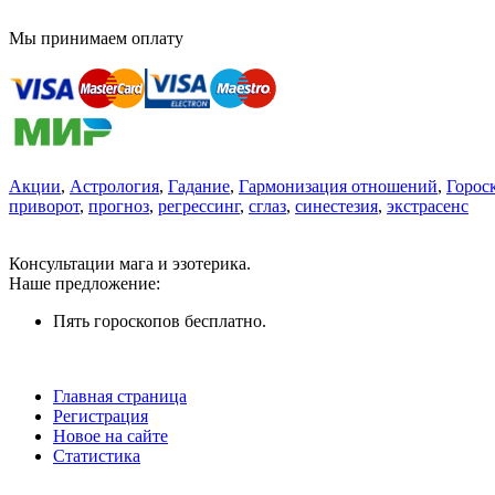
Мы принимаем оплату
Акции
,
Астрология
,
Гадание
,
Гармонизация отношений
,
Горос
приворот
,
прогноз
,
регрессинг
,
сглаз
,
синестезия
,
экстрасенс
Консультации мага и эзотерика.
Наше предложение:
Пять гороскопов бесплатно.
Главная страница
Регистрация
Новое на сайте
Статистика