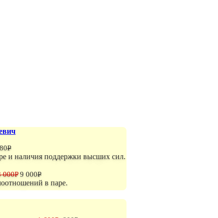
евич
80
P
ре и наличия поддержки высших сил.
8 000P
9 000
P
моотношений в паре.