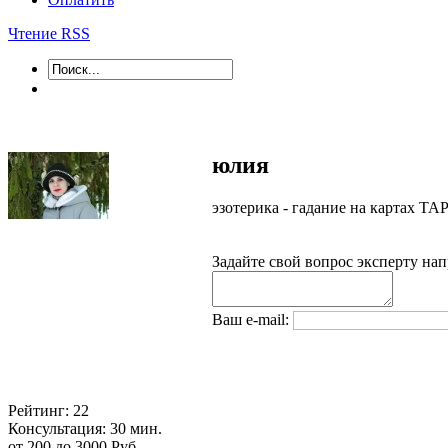
Чтение RSS
юлия
эзотерика - гадание на картах 
Задайте свой вопрос эксперту на
Ваш e-mail:
Рейтинг:
22
Консультация:
30
мин.
от
200
до
3000
Руб.