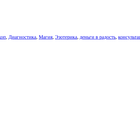
коп
,
Диагностика
,
Магия
,
Эзотерика
,
деньги в радость
,
консульта