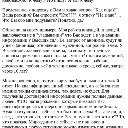
невозможно. К чему я это пишу? А вот к чему.
Представьте, я подхожу к Вам и задаю вопрос "Как он(а)?".
Ваша реакция? Вы спросите "Кто???", я отвечу "Не знаю"....
Что Вы обо мне подумаете? Понятно, да?
Объясню на своем примере. Моя работа видящей, знающей,
заключается не в "угадывании" что Вас ждет, а в узнавании
информации у Высших сил. Т.е. вопрос от анонима, будут ли
у него (анонима) отношения с мужчиной, вопрос ни о чем. У
Вселенной, дающей мне ответы, возникнут встречные
вопросы примерно такого плана: - у кого? с каким мужчиной,
с любым или конкретным? отношения какие, рабочие,
дружеские, любовные? в течение какого срока, сейчас, завтра,
через 10 лет?
Можно, конечно, вытянуть карту наобум и выложить такой
ответ. Но квалифицированный специалист, а я себя считаю
именно таким специалистом, так делать не будет. Для
получения достоверной информации нужны полные данные
людей, ФИО, даты рождения, которые позволят Вас
идентифицировать в энергоинформационном поле Земли.
Нужна ситуация на сейчас, чтобы понять куда Вы залезли, и, я
всегда это уточняю, что хотите. Зачем нужно "что хотите"? То,
что показало Мироздание на сейчас - не приговор и
практически любую ситуацию можно изменить при желании,