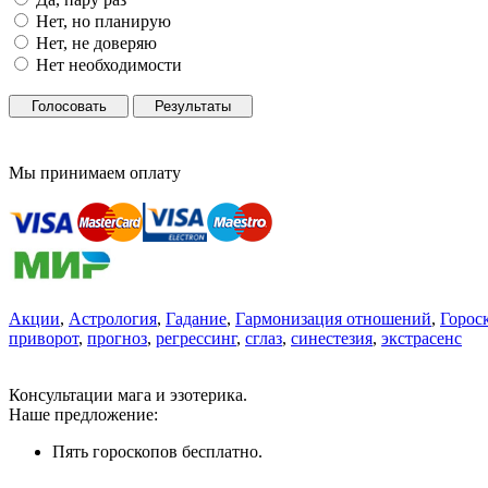
Нет, но планирую
Нет, не доверяю
Нет необходимости
Голосовать
Результаты
Мы принимаем оплату
Акции
,
Астрология
,
Гадание
,
Гармонизация отношений
,
Горос
приворот
,
прогноз
,
регрессинг
,
сглаз
,
синестезия
,
экстрасенс
Консультации мага и эзотерика.
Наше предложение:
Пять гороскопов бесплатно.