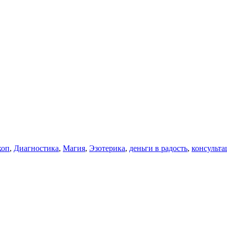
коп
,
Диагностика
,
Магия
,
Эзотерика
,
деньги в радость
,
консульта