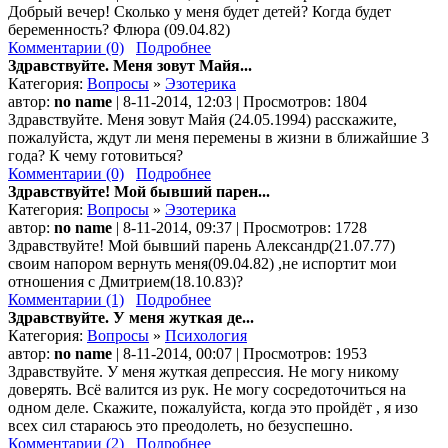
Добрый вечер! Сколько у меня будет детей? Когда будет
беременность? Флюра (09.04.82)
Комментарии (0)
Подробнее
Здравствуйте. Меня зовут Майя...
Категория:
Вопросы
»
Эзотерика
автор:
no name
| 8-11-2014, 12:03 | Просмотров: 1804
Здравствуйте. Меня зовут Майя (24.05.1994) расскажите,
пожалуйста, ждут ли меня перемены в жизни в ближайшие 3
года? К чему готовиться?
Комментарии (0)
Подробнее
Здравствуйте! Мой бывший парен...
Категория:
Вопросы
»
Эзотерика
автор:
no name
| 8-11-2014, 09:37 | Просмотров: 1728
Здравствуйте! Мой бывший парень Александр(21.07.77)
своим напором вернуть меня(09.04.82) ,не испортит мои
отношения с Дмитрием(18.10.83)?
Комментарии (1)
Подробнее
Здравствуйте. У меня жуткая де...
Категория:
Вопросы
»
Психология
автор:
no name
| 8-11-2014, 00:07 | Просмотров: 1953
Здравствуйте. У меня жуткая депрессия. Не могу никому
доверять. Всё валится из рук. Не могу сосредоточиться на
одном деле. Скажите, пожалуйста, когда это пройдёт , я изо
всех сил стараюсь это преодолеть, но безуспешно.
Комментарии (2)
Подробнее