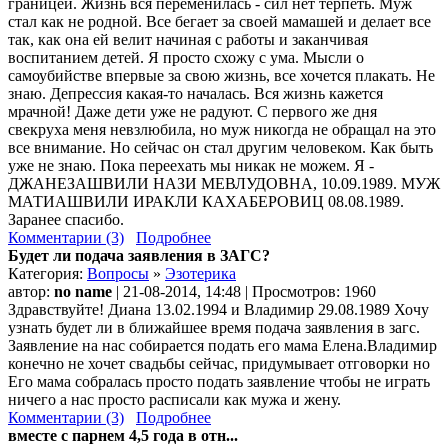
границей. Жизнь вся переменилась - сил нет терпеть. Муж
стал как не родной. Все бегает за своей мамашей и делает все
так, как она ей велит начиная с работы и заканчивая
воспитанием детей. Я просто схожу с ума. Мысли о
самоубийстве впервые за свою жизнь, все хочется плакать. Не
знаю. Депрессия какая-то началась. Вся жизнь кажется
мрачной! Даже дети уже не радуют. С первого же дня
свекруха меня невзлюбила, но муж никогда не обращал на это
все внимание. Но сейчас он стал другим человеком. Как быть
уже не знаю. Пока переехать мы никак не можем. Я -
ДЖАНЕЗАШВИЛИ НАЗИ МЕВЛУДОВНА, 10.09.1989. МУЖ
МАТИАШВИЛИ ИРАКЛИ КАХАБЕРОВИЦ 08.08.1989.
Заранее спасибо.
Комментарии (3)
Подробнее
Будет ли подача заявления в ЗАГС?
Категория:
Вопросы
»
Эзотерика
автор:
no name
| 21-08-2014, 14:48 | Просмотров: 1960
Здравствуйте! Диана 13.02.1994 и Владимир 29.08.1989 Хочу
узнать будет ли в ближайшее время подача заявления в загс.
Заявление на нас собирается подать его мама Елена.Владимир
конечно не хочет свадьбы сейчас, придумывает отговорки но
Его мама собралась просто подать заявление чтобы не играть
ничего а нас просто расписали как мужа и жену.
Комментарии (3)
Подробнее
вместе с парнем 4,5 года в отн...