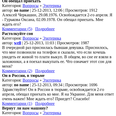
Он обещал приехать
Категория:
Вопросы
»
Эзотерика
автор:
no name
| 25-12-2013, 12:06 | Просмотров: 1912
Алексей Черкашин, 29.08.1976. Освобождается 2-го апреля. Я
- Гурькова Оксана, 02.09.1978. Он обещал приехать. Мне
ждать его?
Комментарии (5)
Подробнее
Растолкуйте сон
Категория:
Вопросы
»
Эзотерика
автор:
well
| 25-12-2013, 11:03 | Просмотров: 1987
В очередной раз приснилась бывшая девушка. Приснилось,
что мне позвонили на телефон и сказали, что если хочешь
увидеть ее живой то плати выкуп. В общем, во сне ее взяли в
заложники, а я поехал выкупать ее. Что означает этот сон для
меня?
Комментарии (2)
Подробнее
Он в России, в тюрьме
Категория:
Вопросы
»
Эзотерика
автор:
no name
| 25-12-2013, 09:34 | Просмотров: 1696
Здравствуйте! Он в России в тюрьме, освобождается 2-го
апреля, обещал приехать ко мне. Я на Украине. Для меня ответ
очень важен! Мне ждать его? Приедет? Спасибо!
Комментарии (1)
Подробнее
Вернут ли нам машину?
Категория:
Вопросы
»
Эзотерика