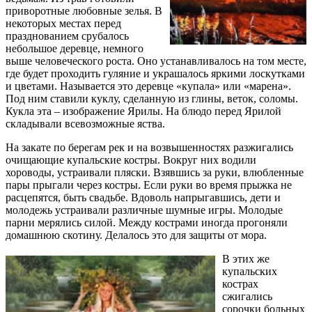
приворотные любовные зелья. В
некоторых местах перед
празднованием срубалось
небольшое деревце, немного
выше человеческого роста. Оно устанавливалось на том месте,
где будет проходить гуляние и украшалось яркими лоскутками
и цветами. Называется это деревце «купала» или «марена».
Под ним ставили куклу, сделанную из глины, веток, соломы.
Кукла эта – изображение Ярилы. На блюдо перед Ярилой
складывали всевозможные яства.
На закате по берегам рек и на возвышенностях разжигались
очищающие купальские костры. Вокруг них водили
хороводы, устраивали пляски. Взявшись за руки, влюбленные
пары прыгали через костры. Если руки во время прыжка не
расцепятся, быть свадьбе. Вдоволь напрыгавшись, дети и
молодежь устраивали различные шумные игры. Молодые
парни мерялись силой. Между кострами иногда прогоняли
домашнюю скотину. Делалось это для защиты от мора.
В этих же
купальских
кострах
сжигались
сорочки больных