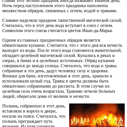
славян этот летний праздник иногда называют Иванов день.
Ночь перед наступлением этого праздника наполнена
множеством обрядов, связанных с огнем, водой и травами.
Славяне наделяли праздник таинственной магической силой.
Считалось, что в этот день вода вступает в союз с огнем.
Символом этого союза считается цветок Иван-да-Марья.
Одним из главных праздничных обрядов является
обязательное купание. Считается, что с этого дня вся нечисть
выходит из воды. После этого вода становится живительной,
обладает целебной магической силой. Купались в реках и
озерах, в банях и в целебных источниках. Обряд купания
совершался до захода солнца. Считалось, что вода и травы,
собранные в это день, дадут человеку силу и здоровье.
Веники для бани, изготовленные в этот день, хранили и
использовали целый год. Травы и цветы должны быть
обязательно собранными до рассвета. В этом случае их
целебная сила очень возрастала. Травами лечили больных
людей, оберегали дома от молнии и нечисти.
Полынь, собранную в этот день,
вставляли в ворота и двери,
носили на поясе. Считалось, что
полынь преграждает путь
ведьмам. Из трав готовили