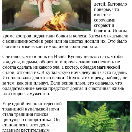
детей. Бытовало
поверье, что
вместе с
сорочками
сгорают и
болезни. Иногда
кроме костров поджигали бочки и колеса. Затем их скатывали
с возвышенностей к реке или на шестах носили их. Это было
связано с языческой символикой солнцеворота.
Считалось, что в ночь на Ивана Купалу нельзя спать, чтобы
колдуны, ведьмы, оборотни и прочая ожившая нечисть не
смогла сделать никакого зла, а костер, обладая магической
силой, отгонял их. В купальскую ночь девушки часто гадали.
Использовали для этого венки. Опуская их в реку, наблюдали
за тем, как они плывут. Если венок плыл, это означало, что
обладательнице венка предстоит долгая и счастливая жизнь
или скорое замужество.
Еще одной очень интересной
традицией купальской ночи
стала традиция поиска
цветущего папоротника. Он
становился в этот день
главным растительным