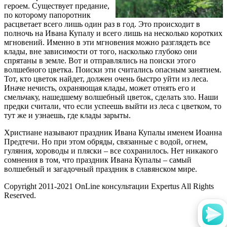
героем. Существует предание,
по которому папоротник
расцветает всего лишь один раз в год. Это происходит в
полночь на Ивана Купалу и всего лишь на несколько коротких
мгновений. Именно в эти мгновения можно разглядеть все
клады, вне зависимости от того, насколько глубоко они
спрятаны в земле. Вот и отправлялись на поиски этого
волшебного цветка. Поиски эти считались опасным занятием.
Тот, кто цветок найдет, должен очень быстро уйти из леса.
Иначе нечисть, охраняющая клады, может отнять его и
смельчаку, нашедшему волшебный цветок, сделать зло. Наши
предки считали, что если успеешь выйти из леса с цветком, то
тут же и узнаешь, где клады зарыты.
Христиане называют праздник Ивана Купалы именем Иоанна
Предтечи. Но при этом обряды, связанные с водой, огнем,
гуляния, хороводы и пляски – все сохранилось. Нет никакого
сомнения в том, что праздник Ивана Купалы – самый
волшебный и загадочный праздник в славянском мире.
Copyright 2011-2021 OnLine консультации Expertus All Rights
Reserved.